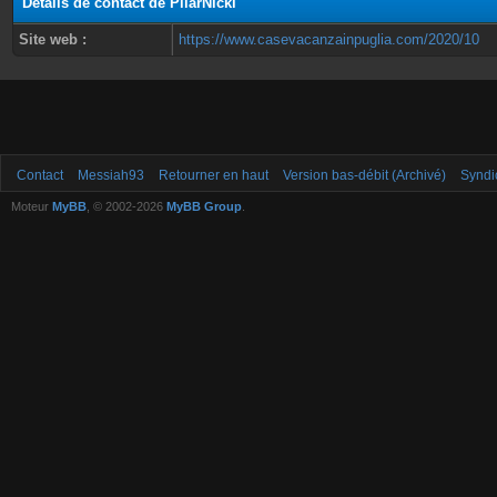
Détails de contact de PilarNickl
Site web :
https://www.casevacanzainpuglia.com/2020/10
Contact
Messiah93
Retourner en haut
Version bas-débit (Archivé)
Syndi
Moteur
MyBB
, © 2002-2026
MyBB Group
.