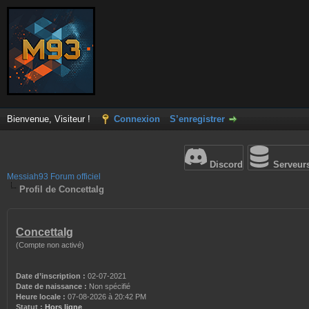
Bienvenue, Visiteur !
Connexion
S’enregistrer
Discord
Serveur
Messiah93 Forum officiel
Profil de ConcettaIg
ConcettaIg
(Compte non activé)
Date d’inscription :
02-07-2021
Date de naissance :
Non spécifié
Heure locale :
07-08-2026 à 20:42 PM
Statut :
Hors ligne