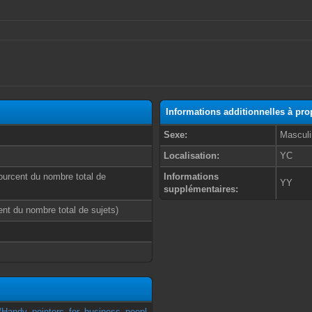
Informations additionnelles à pro
Sexe:
Masculi
Localisation:
YC
ourcent du nombre total de
Informations
YY
supplémentaires:
cent du nombre total de sujets)
i/Handy_pointers_for_business_peopl