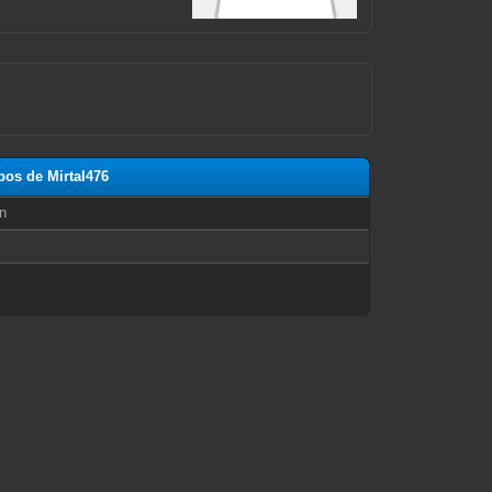
pos de MirtaI476
n