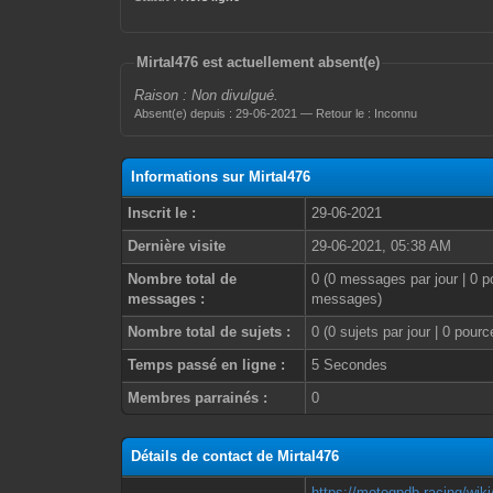
MirtaI476 est actuellement absent(e)
Raison : Non divulgué.
Absent(e) depuis : 29-06-2021 — Retour le : Inconnu
Informations sur MirtaI476
Inscrit le :
29-06-2021
Dernière visite
29-06-2021, 05:38 AM
Nombre total de
0 (0 messages par jour | 0 p
messages :
messages)
Nombre total de sujets :
0 (0 sujets par jour | 0 pour
Temps passé en ligne :
5 Secondes
Membres parrainés :
0
Détails de contact de MirtaI476
https://motogpdb.racing/wik