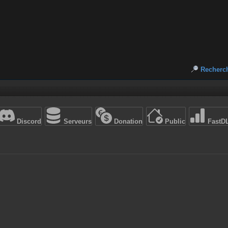
Recherc
Discord
Serveurs
Donation
Public
FastD