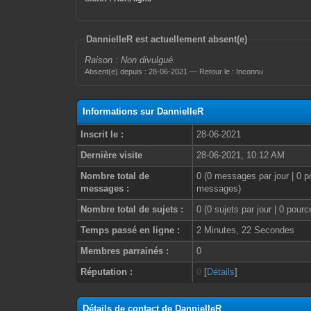
DannielleR est actuellement absent(e)
Raison : Non divulgué.
Absent(e) depuis : 28-06-2021 — Retour le : Inconnu
Informations sur DannielleR
Inscrit le :
28-06-2021
Dernière visite
28-06-2021, 10:12 AM
Nombre total de
0 (0 messages par jour | 0 p
messages :
messages)
Nombre total de sujets :
0 (0 sujets par jour | 0 pour
Temps passé en ligne :
2 Minutes, 22 Secondes
Membres parrainés :
0
Réputation :
0
[
Détails
]
Détails de contact de DannielleR