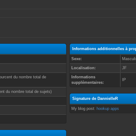
Informations additionnelles à pr
Sexe:
Masculi
Localisation:
JF
ourcent du nombre total de
Informations
IP
supplémentaires:
cent du nombre total de sujets)
Signature de DannielleR
My blog post:
hookup apps