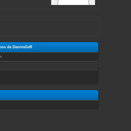
opos de DannielleR
n