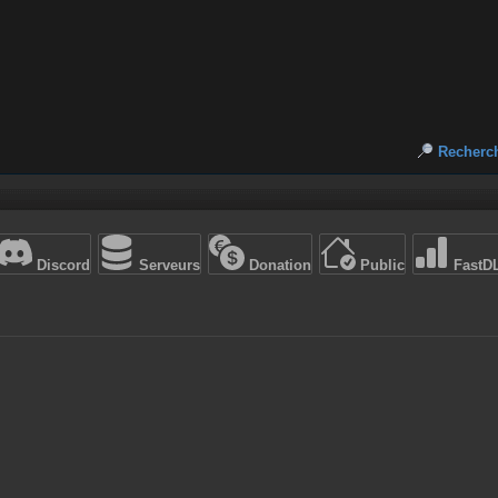
Recherc
Discord
Serveurs
Donation
Public
FastD