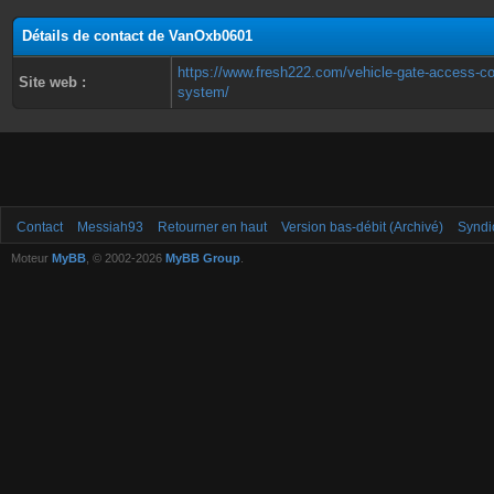
Détails de contact de VanOxb0601
https://www.fresh222.com/vehicle-gate-access-co
Site web :
system/
Contact
Messiah93
Retourner en haut
Version bas-débit (Archivé)
Syndi
Moteur
MyBB
, © 2002-2026
MyBB Group
.