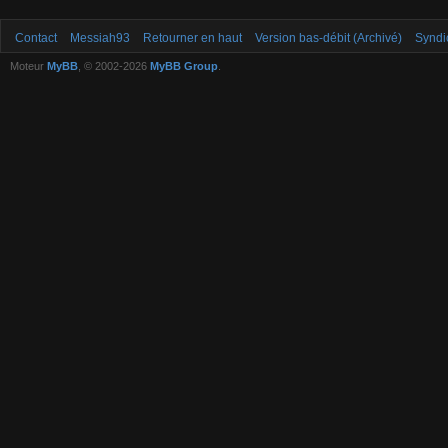
Contact
Messiah93
Retourner en haut
Version bas-débit (Archivé)
Syndi
Moteur
MyBB
, © 2002-2026
MyBB Group
.