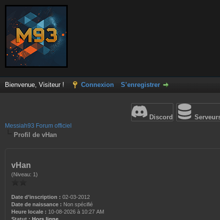
Bienvenue, Visiteur !
Connexion
S’enregistrer
Discord
Serveur
Messiah93 Forum officiel
Profil de vHan
vHan
(Niveau: 1)
Date d’inscription :
02-03-2012
Date de naissance :
Non spécifié
Heure locale :
10-08-2026 à 10:27 AM
Statut :
Hors ligne