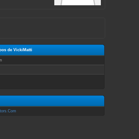
pos de VickiMatti
n
ctors.Com