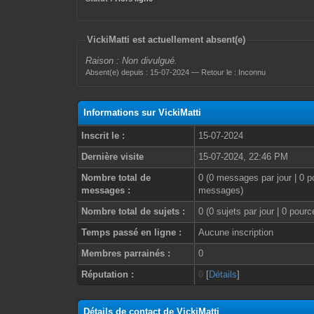
VickiMatti est actuellement absent(e)
Raison : Non divulgué.
Absent(e) depuis : 15-07-2024 — Retour le : Inconnu
Informations sur VickiMatti
Inscrit le :
15-07-2024
Dernière visite
15-07-2024, 22:46 PM
Nombre total de
0 (0 messages par jour | 0 p
messages :
messages)
Nombre total de sujets :
0 (0 sujets par jour | 0 pour
Temps passé en ligne :
Aucune inscription
Membres parrainés :
0
Réputation :
0
[
Détails
]
Détails de contact de VickiMatti