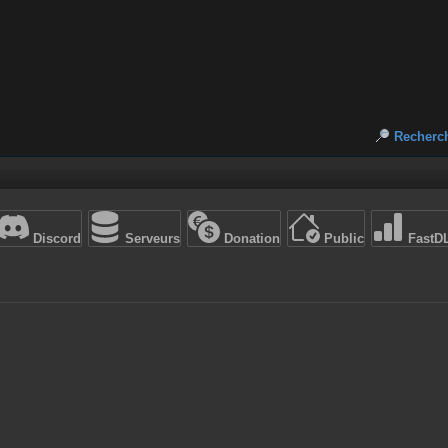
Recherc
Discord
Serveurs
Donation
Public
FastD