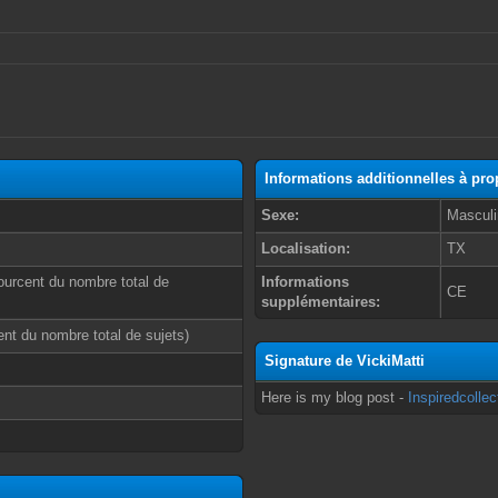
Informations additionnelles à pro
Sexe:
Masculi
Localisation:
TX
ourcent du nombre total de
Informations
CE
supplémentaires:
cent du nombre total de sujets)
Signature de VickiMatti
Here is my blog post -
Inspiredcolle