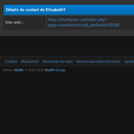
Détails de contact de ElisabethY
https://Overlandx.com/index.php?
Site web :
page=user&action=pub_profile&id=82548
Contact
Messiah93
Retourner en haut
Version bas-débit (Archivé)
Syndi
Moteur
MyBB
, © 2002-2026
MyBB Group
.