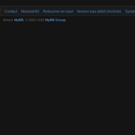
Contact
Messiah93
Retourner en haut
Version bas-débit (Archivé)
Syndi
Moteur
MyBB
, © 2002-2026
MyBB Group
.