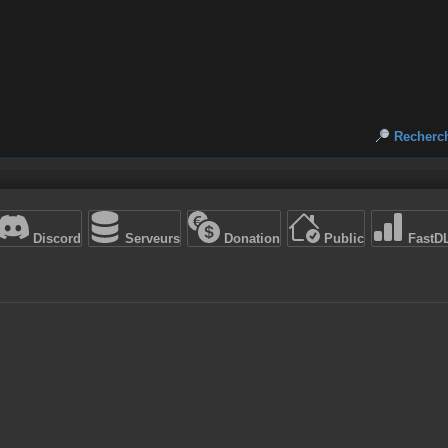
Recherc
Discord
Serveurs
Donation
Public
FastD