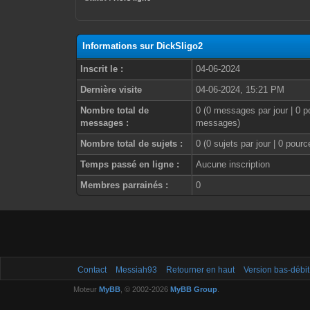
Informations sur DickSligo2
Inscrit le :
04-06-2024
Dernière visite
04-06-2024, 15:21 PM
Nombre total de
0 (0 messages par jour | 0 p
messages :
messages)
Nombre total de sujets :
0 (0 sujets par jour | 0 pour
Temps passé en ligne :
Aucune inscription
Membres parrainés :
0
Contact
Messiah93
Retourner en haut
Version bas-débit
Moteur
MyBB
, © 2002-2026
MyBB Group
.