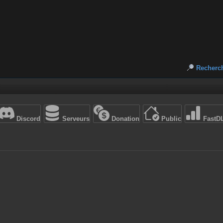
Recherc
Discord
Serveurs
Donation
Public
FastD