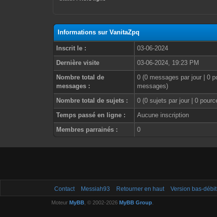
Informations sur VanitaZpq
Inscrit le :
03-06-2024
Dernière visite
03-06-2024, 19:23 PM
Nombre total de
0 (0 messages par jour | 0 p
messages :
messages)
Nombre total de sujets :
0 (0 sujets par jour | 0 pour
Temps passé en ligne :
Aucune inscription
Membres parrainés :
0
Contact
Messiah93
Retourner en haut
Version bas-débit
Moteur
MyBB
, © 2002-2026
MyBB Group
.