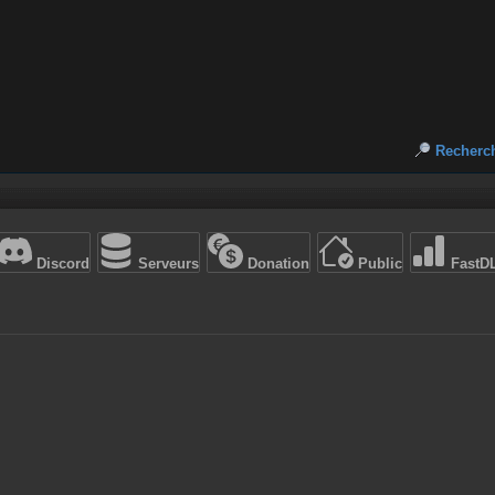
Recherc
Discord
Serveurs
Donation
Public
FastD