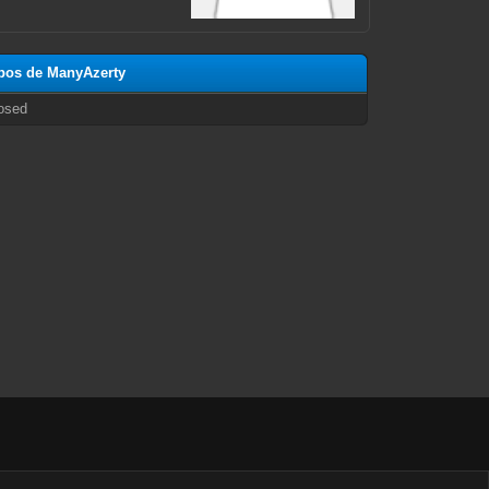
opos de ManyAzerty
osed