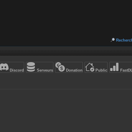
Recherc
Discord
Serveurs
Donation
Public
FastD