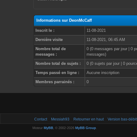
Informations sur DeonMcCaff
Inscrit le :
11-08-2021
Dernière visite
11-08-2021, 06:45 AM
Nombre total de
0 (0 messages par jour | 0 p
messages :
messages)
Nombre total de sujets :
0 (0 sujets par jour | 0 pour
Temps passé en ligne :
Aucune inscription
Membres parrainés :
0
Contact
Messiah93
Retourner en haut
Version bas-débit
Moteur
MyBB
, © 2002-2026
MyBB Group
.