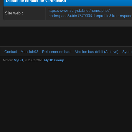
Détails de contact de VeronicaBo
https://www.fscrystal.net/home.php?
Site web :
mod=space&uid=757900&do=profile&from=spac
Contact
Messiah93
Retourner en haut
Version bas-débit (Archivé)
Syndi
Moteur
MyBB
, © 2002-2026
MyBB Group
.