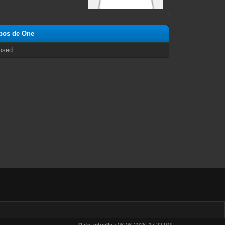
opos de One
osed