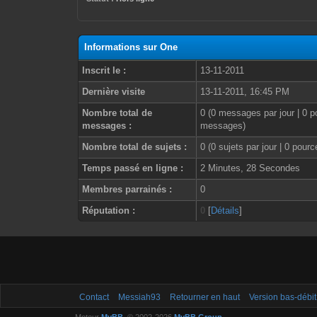
Informations sur One
Inscrit le :
13-11-2011
Dernière visite
13-11-2011, 16:45 PM
Nombre total de
0 (0 messages par jour | 0 p
messages :
messages)
Nombre total de sujets :
0 (0 sujets par jour | 0 pour
Temps passé en ligne :
2 Minutes, 28 Secondes
Membres parrainés :
0
Réputation :
0
[
Détails
]
Contact
Messiah93
Retourner en haut
Version bas-débit