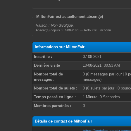
MiltonFair est actuellement absent(e)
Raison : Non divulgué.
Absent(e) depuis : 07-08-2021 — Retour le : Inconnu
Informations sur MiltonFair
Inscrit le :
07-08-2021
Dernière visite
10-08-2021, 00:53 AM
Nombre total de
0 (0 messages par jour | 0 p
messages :
messages)
Nombre total de sujets :
0 (0 sujets par jour | 0 pour
Temps passé en ligne :
1 Minute, 9 Secondes
Membres parrainés :
0
Détails de contact de MiltonFair
https://matchguaranty.com/