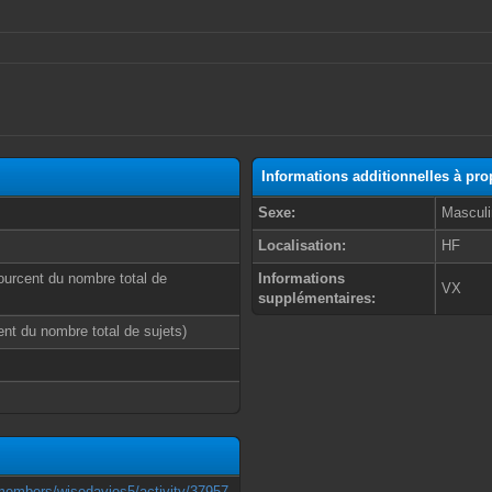
Informations additionnelles à pro
Sexe:
Masculi
Localisation:
HF
ourcent du nombre total de
Informations
VX
supplémentaires:
cent du nombre total de sujets)
members/wisedavies5/activity/37957