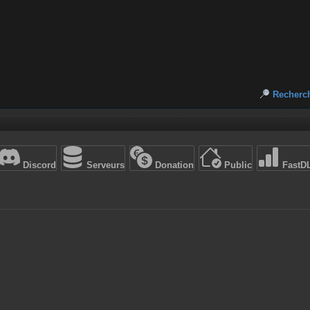
Recherc
Discord
Serveurs
Donation
Public
FastD