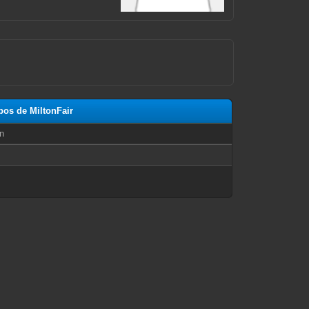
pos de MiltonFair
n