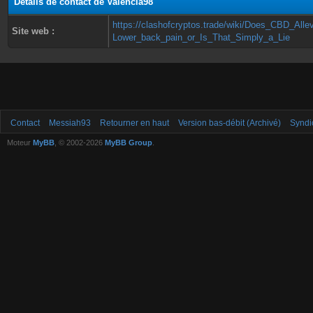
Détails de contact de Valencia98
https://clashofcryptos.trade/wiki/Does_CBD_Alle
Site web :
Lower_back_pain_or_Is_That_Simply_a_Lie
Contact
Messiah93
Retourner en haut
Version bas-débit (Archivé)
Syndi
Moteur
MyBB
, © 2002-2026
MyBB Group
.