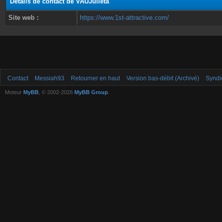
Détails de contact de VAUJulieta
Site web :
https://www.1st-attractive.com/
Contact
Messiah93
Retourner en haut
Version bas-débit (Archivé)
Syndi
Moteur
MyBB
, © 2002-2026
MyBB Group
.