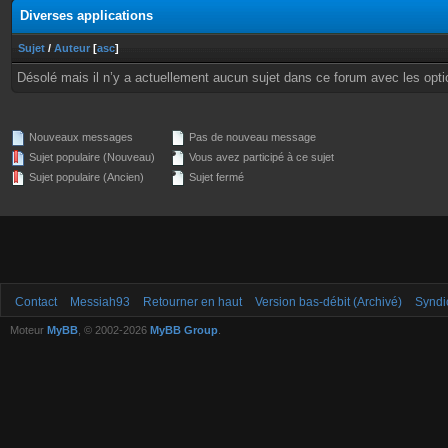
Diverses applications
Sujet
/
Auteur
[
asc
]
Désolé mais il n’y a actuellement aucun sujet dans ce forum avec les opti
Nouveaux messages
Pas de nouveau message
Sujet populaire (Nouveau)
Vous avez participé à ce sujet
Sujet populaire (Ancien)
Sujet fermé
Contact
Messiah93
Retourner en haut
Version bas-débit (Archivé)
Syndi
Moteur
MyBB
, © 2002-2026
MyBB Group
.