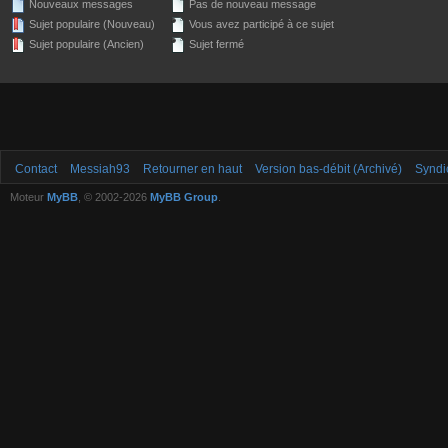
Nouveaux messages
Pas de nouveau message
Sujet populaire (Nouveau)
Vous avez participé à ce sujet
Sujet populaire (Ancien)
Sujet fermé
Contact
Messiah93
Retourner en haut
Version bas-débit (Archivé)
Syndi
Moteur
MyBB
, © 2002-2026
MyBB Group
.