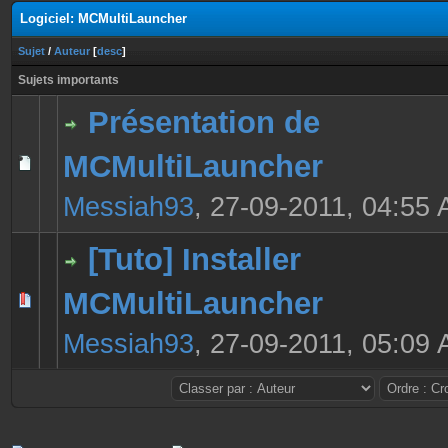
Logiciel: MCMultiLauncher
Sujet
/
Auteur
[
desc
]
Sujets importants
Présentation de
MCMultiLauncher
0 Votes - 0 sur 5 en moyenne
1
2
3
4
5
Messiah93
,
27-09-2011, 04:55
[Tuto] Installer
MCMultiLauncher
0 Votes - 0 sur 5 en moyenne
1
2
3
4
5
Messiah93
,
27-09-2011, 05:09