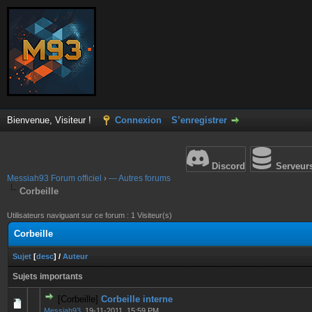
Bienvenue, Visiteur !
Connexion
S’enregistrer
Discord
Serveur
Messiah93 Forum officiel
›
— Autres forums
Corbeille
Utilisateurs naviguant sur ce forum : 1 Visiteur(s)
Corbeille
Sujet
[
desc
]
/
Auteur
Sujets importants
[Corbeille]
Corbeille interne
0 Votes - 0 sur 5 en moyenne
1
2
3
4
5
Messiah93
,
19-11-2011, 15:59 PM