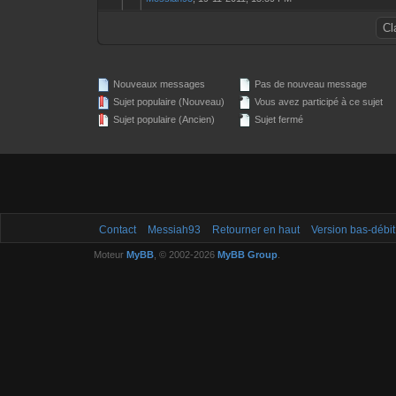
Nouveaux messages
Pas de nouveau message
Sujet populaire (Nouveau)
Vous avez participé à ce sujet
Sujet populaire (Ancien)
Sujet fermé
Contact
Messiah93
Retourner en haut
Version bas-débit
Moteur
MyBB
, © 2002-2026
MyBB Group
.