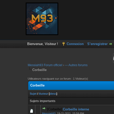
Bienvenue, Visiteur !
Connexion
S’enregistrer
Messiah93 Forum officiel
›
— Autres forums
Corbeille
Utilisateurs naviguant sur ce forum : 1 Visiteur(s)
Corbeille
Sujet
/
Auteur
[
desc
]
Sujets importants
[Corbeille]
Corbeille interne
0 Votes - 0 sur 
1
Messiah93
,
19-11-2011, 15:59 PM