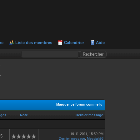
he
Liste des membres
Calendrier
Aide
L
Marquer ce forum comme lu
ages
Note
Dernier message
19-11-2011, 15:59 PM
15
Dernier message
:
Messiah93