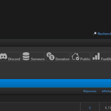
Recherc
Discord
Serveurs
Donation
Public
FastD
Réponses
Affich
5 en moyenne
2
3
4
5
0
6,7