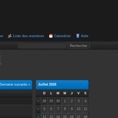
he
Liste des membres
Calendrier
Aide
L
Semaine suivante »
Juillet 2026
D
L
M
M
J
V
S
28
29
30
1
2
3
4
»
5
6
7
8
9
10
11
»
12
13
14
15
16
17
18
»