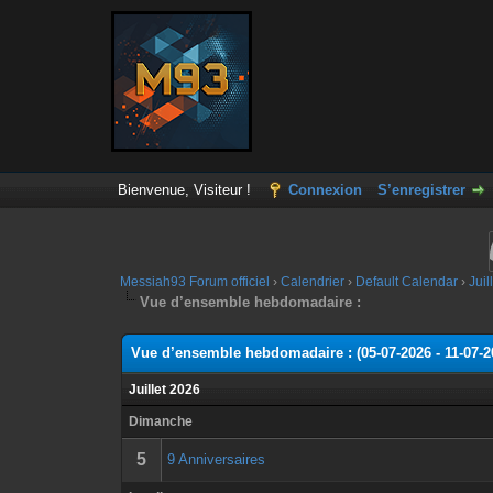
Bienvenue, Visiteur !
Connexion
S’enregistrer
Messiah93 Forum officiel
›
Calendrier
›
Default Calendar
›
Juil
Vue d’ensemble hebdomadaire :
Vue d’ensemble hebdomadaire : (05-07-2026 - 11-07-2
Juillet 2026
Dimanche
5
9 Anniversaires