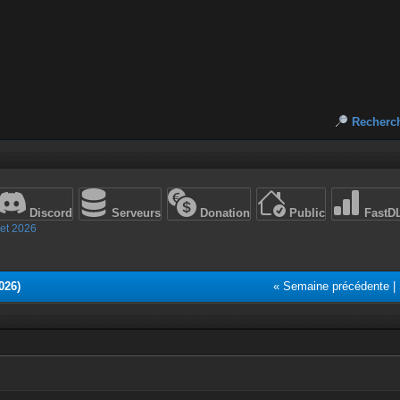
Recherc
Discord
Serveurs
Donation
Public
FastD
let 2026
026)
« Semaine précédente
|