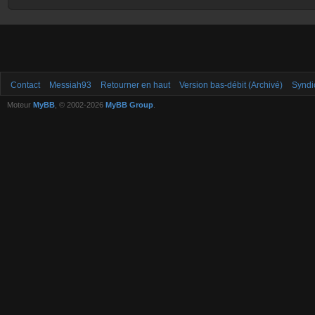
Contact
Messiah93
Retourner en haut
Version bas-débit (Archivé)
Syndi
Moteur
MyBB
, © 2002-2026
MyBB Group
.