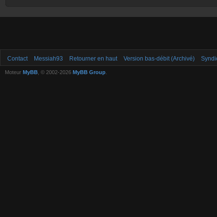
Contact
Messiah93
Retourner en haut
Version bas-débit (Archivé)
Syndi
Moteur
MyBB
, © 2002-2026
MyBB Group
.