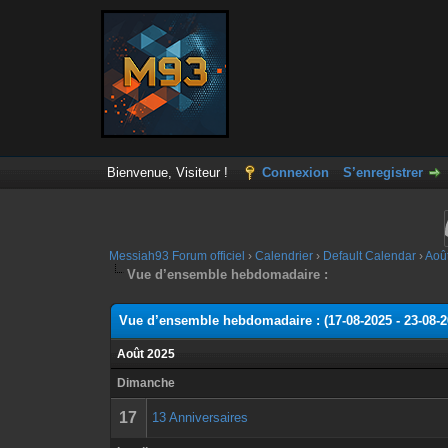
Bienvenue, Visiteur !
Connexion
S’enregistrer
Messiah93 Forum officiel
›
Calendrier
›
Default Calendar
›
Aoû
Vue d’ensemble hebdomadaire :
Vue d’ensemble hebdomadaire : (17-08-2025 - 23-08-2
Août 2025
Dimanche
17
13 Anniversaires