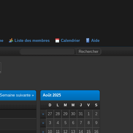
he
Liste des membres
Calendrier
Aide
L
Semaine suivante »
Août 2025
D
L
M
M
J
V
S
27
28
29
30
31
1
2
»
3
4
5
6
7
8
9
»
10
11
12
13
14
15
16
»