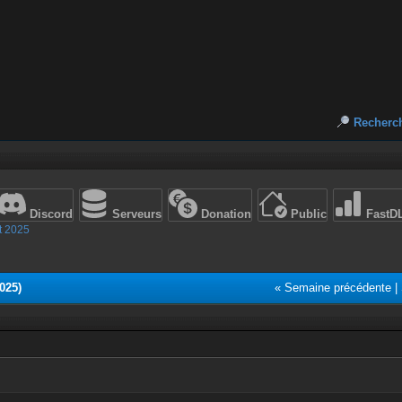
Recherc
Discord
Serveurs
Donation
Public
FastD
t 2025
025)
« Semaine précédente
|