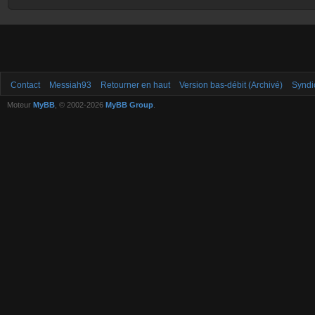
Contact
Messiah93
Retourner en haut
Version bas-débit (Archivé)
Syndi
Moteur
MyBB
, © 2002-2026
MyBB Group
.