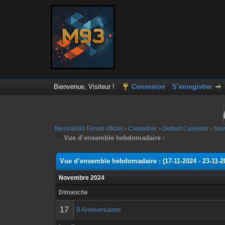
Bienvenue, Visiteur !
Connexion
S’enregistrer
Messiah93 Forum officiel
›
Calendrier
›
Default Calendar
›
Nov
Vue d’ensemble hebdomadaire :
Vue d’ensemble hebdomadaire : (17-11-2024 - 23-11-2
Novembre 2024
Dimanche
17
9 Anniversaires