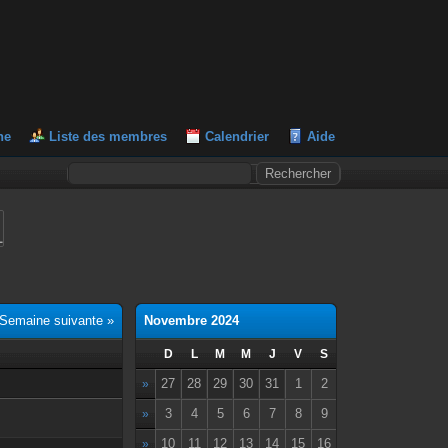
he
Liste des membres
Calendrier
Aide
L
Semaine suivante »
Novembre 2024
D
L
M
M
J
V
S
27
28
29
30
31
1
2
»
3
4
5
6
7
8
9
»
10
11
12
13
14
15
16
»