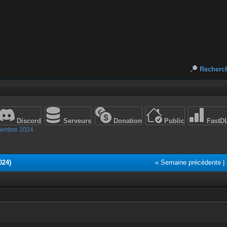
Recherc
Discord
Serveurs
Donation
Public
FastD
embre 2024
024)
« Semaine précédente
|