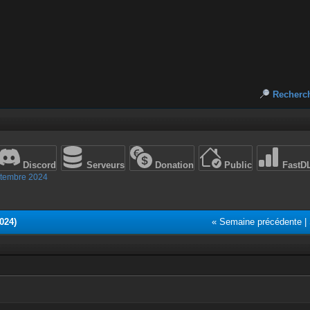
Recherc
Discord
Serveurs
Donation
Public
FastD
tembre 2024
024)
« Semaine précédente
|