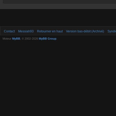
Contact
Messiah93
Retourner en haut
Version bas-débit (Archivé)
Syndi
Moteur
MyBB
, © 2002-2026
MyBB Group
.