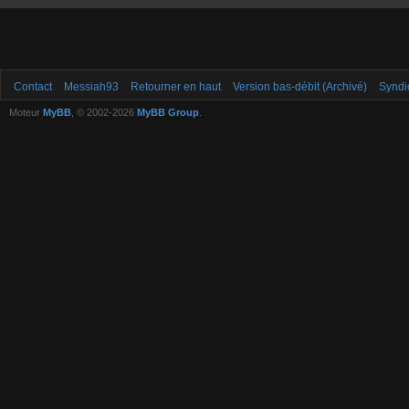
Contact
Messiah93
Retourner en haut
Version bas-débit (Archivé)
Syndi
Moteur
MyBB
, © 2002-2026
MyBB Group
.