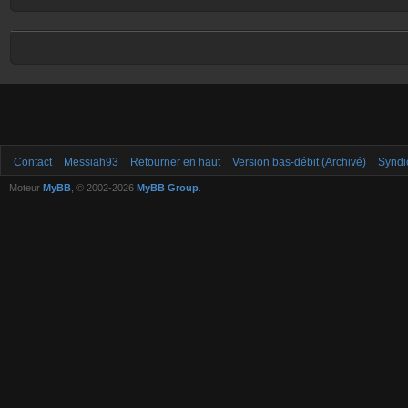
Contact
Messiah93
Retourner en haut
Version bas-débit (Archivé)
Syndi
Moteur
MyBB
, © 2002-2026
MyBB Group
.