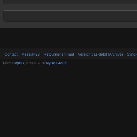
Contact
Messiah93
Retourner en haut
Version bas-débit (Archivé)
Syndi
Moteur
MyBB
, © 2002-2026
MyBB Group
.