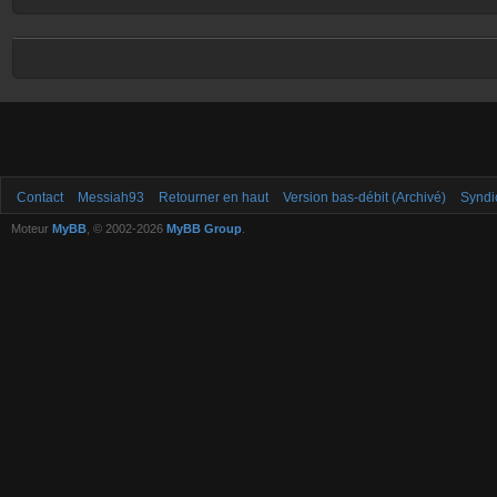
Contact
Messiah93
Retourner en haut
Version bas-débit (Archivé)
Syndi
Moteur
MyBB
, © 2002-2026
MyBB Group
.