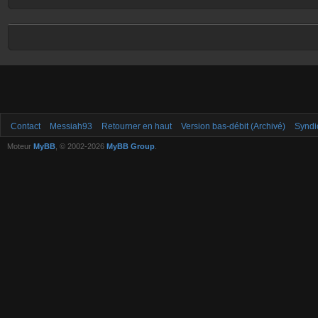
Contact
Messiah93
Retourner en haut
Version bas-débit (Archivé)
Syndi
Moteur
MyBB
, © 2002-2026
MyBB Group
.