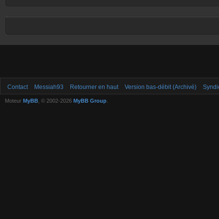
Contact
Messiah93
Retourner en haut
Version bas-débit (Archivé)
Syndi
Moteur
MyBB
, © 2002-2026
MyBB Group
.