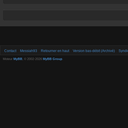
Contact
Messiah93
Retourner en haut
Version bas-débit (Archivé)
Syndi
Moteur
MyBB
, © 2002-2026
MyBB Group
.