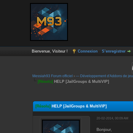
Bienvenue, Visiteur !
Connexion
S’enregistrer
Messiah93 Forum officiel
›
— Développement d'Addons de jeu
[Résolu]
HELP [JailGroups & MultiVIP]
Moyenne : 0 (0 vote(s))
1
2
3
4
5
[Résolu]
HELP [JailGroups & MultiVIP]
20-02-2014, 00:09 AM
Bonjour,