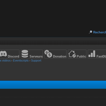
Recherc
Discord
Serveurs
Donation
Public
FastD
x vidéos
›
Eventscripts
›
Support