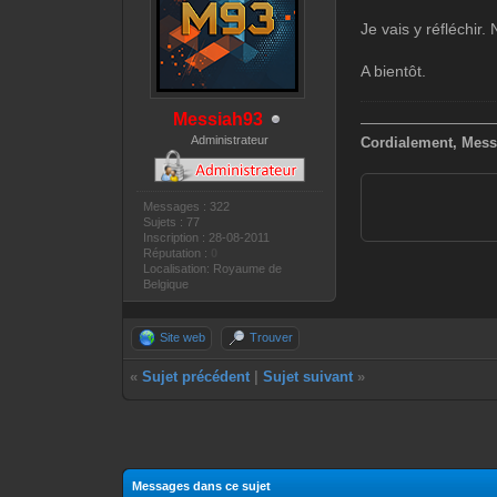
Je vais y réfléchi
A bientôt.
Messiah93
—————————
Administrateur
Cordialement, Mess
Messages : 322
Sujets : 77
Inscription : 28-08-2011
Réputation :
0
Localisation: Royaume de
Belgique
Site web
Trouver
«
Sujet précédent
|
Sujet suivant
»
Messages dans ce sujet