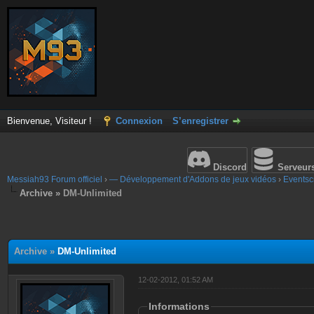
Bienvenue, Visiteur !
Connexion
S’enregistrer
Discord
Serveur
Messiah93 Forum officiel
›
— Développement d'Addons de jeux vidéos
›
Eventscr
Archive »
DM-Unlimited
Archive »
DM-Unlimited
12-02-2012, 01:52 AM
Informations