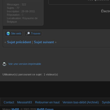
Messages : 322
Sujets : 77
Électr
Inscription : 28-08-2011
Réputation :
0
Localisation: Royaume de
Belgique
Site web
Trouver
«
Sujet précédent
|
Sujet suivant
»
Voir une version imprimable
Utilisateur(s) parcourant ce sujet : 1 visiteur(s)
Contact
Messiah93
Retourner en haut
Version bas-débit (Archivé)
Syndi
Moteur
MyBB
, © 2002-2026
MyBB Group
.