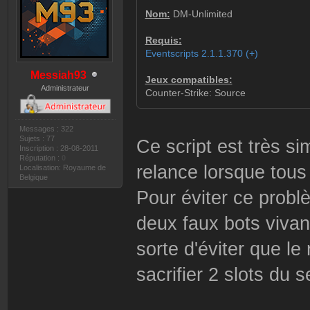
Nom:
DM-Unlimited
Requis:
Eventscripts 2.1.1.370 (+)
Messiah93
Jeux compatibles:
Administrateur
Counter-Strike: Source
Messages : 322
Sujets : 77
Ce script est très si
Inscription : 28-08-2011
Réputation :
0
relance lorsque tou
Localisation: Royaume de
Belgique
Pour éviter ce probl
deux faux bots vivant
sorte d'éviter que le
sacrifier 2 slots du s