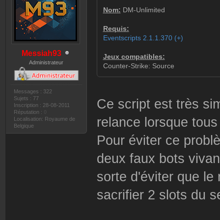
Nom:
DM-Unlimited
Requis:
Eventscripts 2.1.1.370 (+)
Messiah93
Jeux compatibles:
Administrateur
Counter-Strike: Source
Messages : 322
Sujets : 77
Ce script est très si
Inscription : 28-08-2011
Réputation :
0
relance lorsque tou
Localisation: Royaume de
Belgique
Pour éviter ce probl
deux faux bots vivant
sorte d'éviter que le
sacrifier 2 slots du s