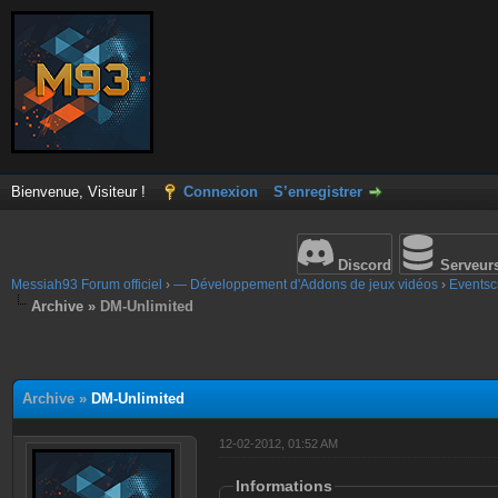
Bienvenue, Visiteur !
Connexion
S’enregistrer
Discord
Serveur
Messiah93 Forum officiel
›
— Développement d'Addons de jeux vidéos
›
Eventscr
Archive »
DM-Unlimited
Archive »
DM-Unlimited
12-02-2012, 01:52 AM
Informations