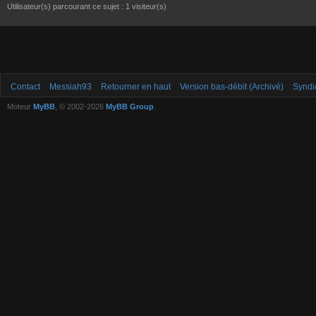
Utilisateur(s) parcourant ce sujet : 1 visiteur(s)
Contact
Messiah93
Retourner en haut
Version bas-débit (Archivé)
Syndi
Moteur
MyBB
, © 2002-2026
MyBB Group
.