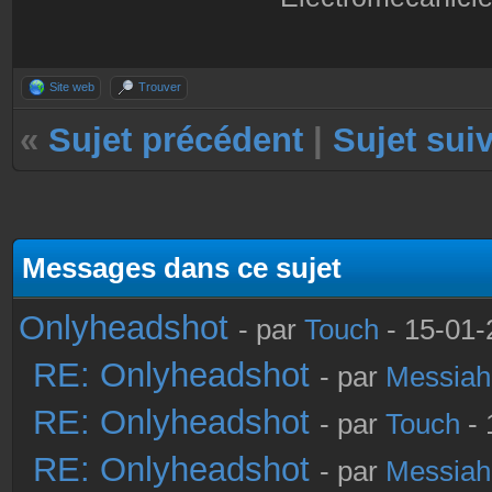
Site web
Trouver
«
Sujet précédent
|
Sujet sui
Messages dans ce sujet
Onlyheadshot
- par
Touch
- 15-01-
RE: Onlyheadshot
- par
Messiah
RE: Onlyheadshot
- par
Touch
- 
RE: Onlyheadshot
- par
Messiah