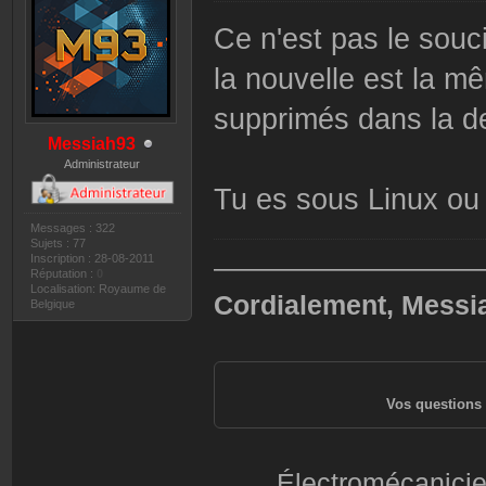
Ce n'est pas le souci
la nouvelle est la mê
supprimés dans la de
Messiah93
Administrateur
Tu es sous Linux o
Messages : 322
Sujets : 77
Inscription : 28-08-2011
——————————
Réputation :
0
Localisation: Royaume de
Cordialement, Messi
Belgique
Vos questions 
Électromécanicie