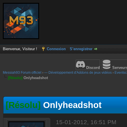
Bienvenue, Visiteur !
Connexion
S’enregistrer
Discord
Serveur
Messiah93 Forum officiel
›
— Développement d'Addons de jeux vidéos
›
Eventscr
[Résolu]
Onlyheadshot
[Résolu]
Onlyheadshot
15-01-2012, 16:51 PM