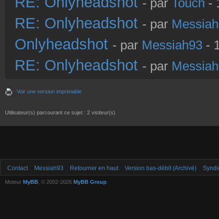
RE: Onlyheadshot
- par
Touch
- 
RE: Onlyheadshot
- par
Messiah
Onlyheadshot
- par
Messiah93
- 
RE: Onlyheadshot
- par
Messiah
Voir une version imprimable
Utilisateur(s) parcourant ce sujet : 2 visiteur(s)
Contact
Messiah93
Retourner en haut
Version bas-débit (Archivé)
Syndi
Moteur
MyBB
, © 2002-2026
MyBB Group
.