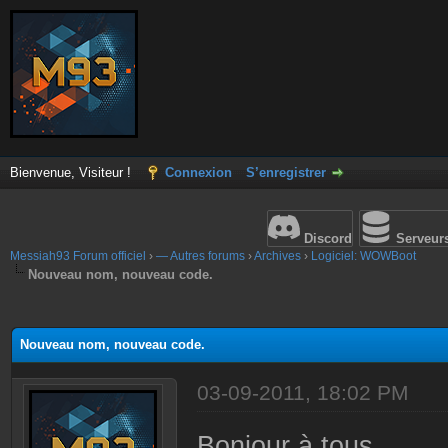
Bienvenue, Visiteur !
Connexion
S’enregistrer
Discord
Serveur
Messiah93 Forum officiel
›
— Autres forums
›
Archives
›
Logiciel: WOWBoot
Nouveau nom, nouveau code.
(s))
Nouveau nom, nouveau code.
03-09-2011, 18:02 PM
Bonjour à tous,