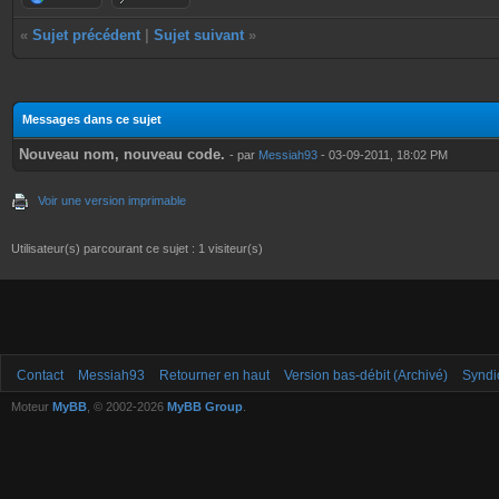
«
Sujet précédent
|
Sujet suivant
»
Messages dans ce sujet
Nouveau nom, nouveau code.
- par
Messiah93
- 03-09-2011, 18:02 PM
Voir une version imprimable
Utilisateur(s) parcourant ce sujet : 1 visiteur(s)
Contact
Messiah93
Retourner en haut
Version bas-débit (Archivé)
Syndi
Moteur
MyBB
, © 2002-2026
MyBB Group
.