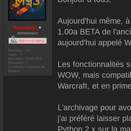
Aujourd'hui même, à c
Messiah93
1.00a BETA de l'an
Administrateur
aujourd'hui appelé
Messages : 322
Sujets : 77
Inscription : 28-08-2011
Les fonctionnalités
Réputation :
0
Localisation: Royaume de
Belgique
WOW, mais compatibl
Warcraft, et en prim
L'archivage pour avoi
j'ai préféré laisser p
Python 2.x sur la ma