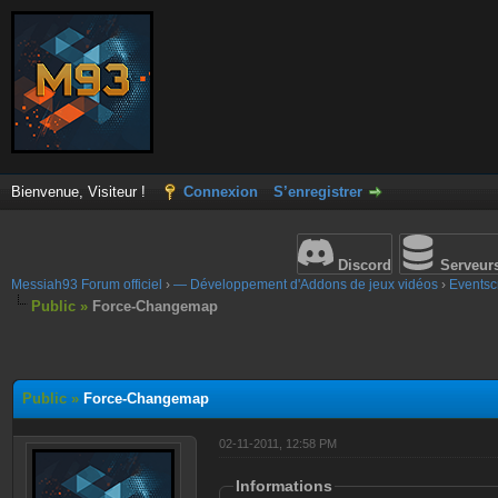
Bienvenue, Visiteur !
Connexion
S’enregistrer
Discord
Serveur
Messiah93 Forum officiel
›
— Développement d'Addons de jeux vidéos
›
Eventscr
Public »
Force-Changemap
Public »
Force-Changemap
02-11-2011, 12:58 PM
Informations