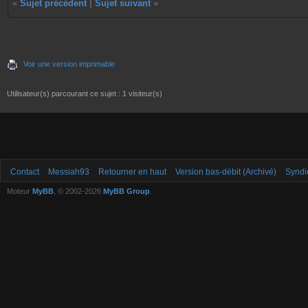
«
Sujet précédent
|
Sujet suivant
»
Voir une version imprimable
Utilisateur(s) parcourant ce sujet : 1 visiteur(s)
Contact
Messiah93
Retourner en haut
Version bas-débit (Archivé)
Syndi
Moteur
MyBB
, © 2002-2026
MyBB Group
.