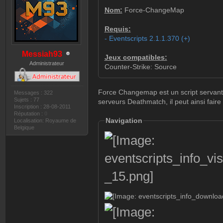
Nom:
Force-ChangeMap
Requis:
- Eventscripts 2.1.1.370 (+)
Messiah93
Jeux compatibles:
Administrateur
Counter-Strike: Source
Force Changemap est un script servant 
Messages : 322
Sujets : 77
serveurs Deathmatch, il peut ainsi faire 
Inscription : 28-08-2011
Réputation :
0
Navigation
Localisation: Royaume de
Belgique