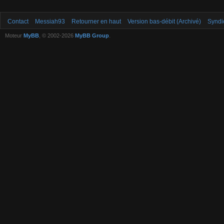
Contact
Messiah93
Retourner en haut
Version bas-débit (Archivé)
Syndi
Moteur
MyBB
, © 2002-2026
MyBB Group
.