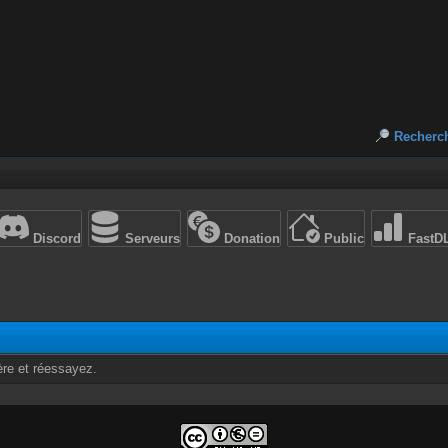
Recherc
Discord
Serveurs
Donation
Public
FastD
ère et réessayez.