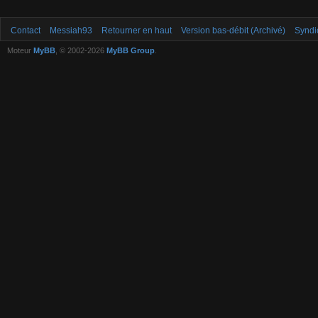
Contact
Messiah93
Retourner en haut
Version bas-débit (Archivé)
Syndi
Moteur
MyBB
, © 2002-2026
MyBB Group
.