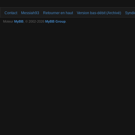
Contact
Messiah93
Retourner en haut
Version bas-débit (Archivé)
Syndi
Moteur
MyBB
, © 2002-2026
MyBB Group
.