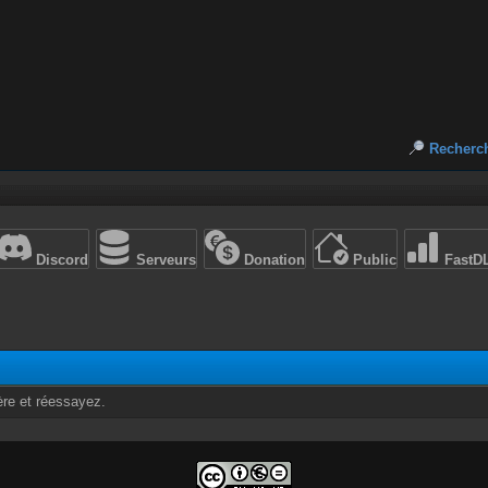
Recherc
Discord
Serveurs
Donation
Public
FastD
ère et réessayez.