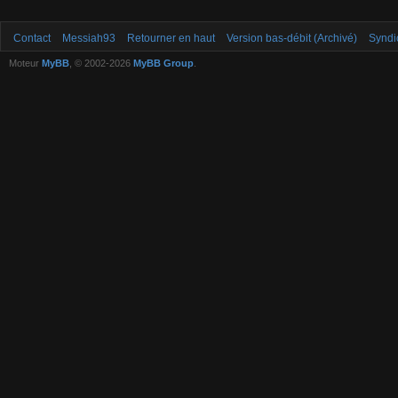
Contact
Messiah93
Retourner en haut
Version bas-débit (Archivé)
Syndi
Moteur
MyBB
, © 2002-2026
MyBB Group
.