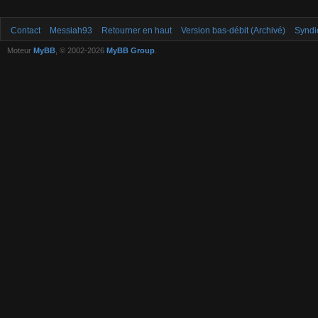
Contact
Messiah93
Retourner en haut
Version bas-débit (Archivé)
Syndi
Moteur
MyBB
, © 2002-2026
MyBB Group
.